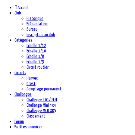
précédente
précédent
suivante
suivant
Accueil
Club
Historique
Présentation
Bureau
Inscription au club
Catégories
Echelle 1/12
Echelle 1/10
Echelle 1/8
Echelle 1/5
Circuit routier
Circuits
Hanvec
Brest
Comptage permanent
Challenges
Challenge T01/DTM
Challenge Mini 4x4
Challenge MCD XR5
Classement
Forum
Petites annonces