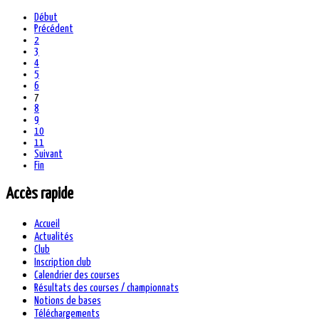
Début
Précédent
2
3
4
5
6
7
8
9
10
11
Suivant
Fin
Accès rapide
Accueil
Actualités
Club
Inscription club
Calendrier des courses
Résultats des courses / championnats
Notions de bases
Téléchargements