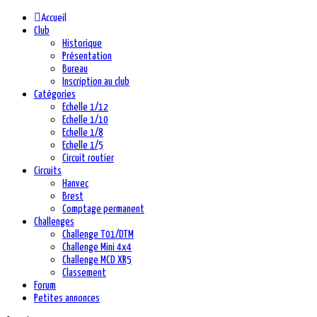
précédente
précédent
suivante
suivant
Accueil
Club
Historique
Présentation
Bureau
Inscription au club
Catégories
Echelle 1/12
Echelle 1/10
Echelle 1/8
Echelle 1/5
Circuit routier
Circuits
Hanvec
Brest
Comptage permanent
Challenges
Challenge T01/DTM
Challenge Mini 4x4
Challenge MCD XR5
Classement
Forum
Petites annonces