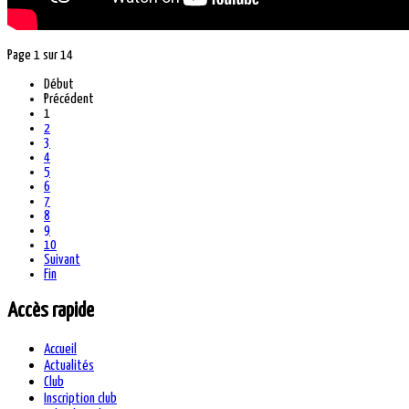
Page 1 sur 14
Début
Précédent
1
2
3
4
5
6
7
8
9
10
Suivant
Fin
Accès rapide
Accueil
Actualités
Club
Inscription club