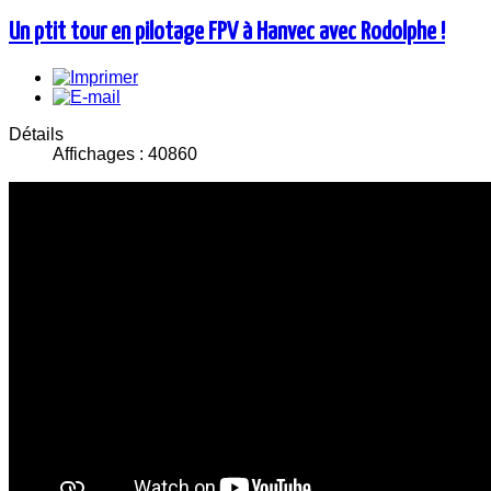
Un ptit tour en pilotage FPV à Hanvec avec Rodolphe !
Détails
Affichages : 40860