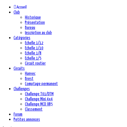
Accueil
Club
Historique
Présentation
Bureau
Inscription au club
Catégories
Echelle 1/12
Echelle 1/10
Echelle 1/8
Echelle 1/5
Circuit routier
Circuits
Hanvec
Brest
Comptage permanent
Challenges
Challenge T01/DTM
Challenge Mini 4x4
Challenge MCD XR5
Classement
Forum
Petites annonces