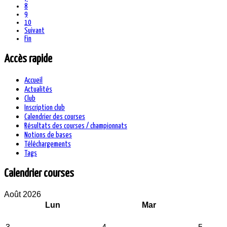
8
9
10
Suivant
Fin
Accès rapide
Accueil
Actualités
Club
Inscription club
Calendrier des courses
Résultats des courses / championnats
Notions de bases
Téléchargements
Tags
Calendrier courses
Août 2026
Lun
Mar