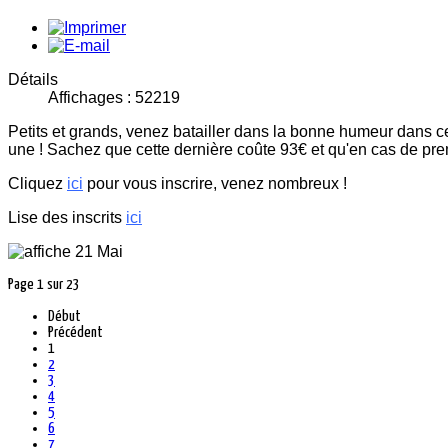
Détails
Affichages : 52219
Petits et grands, venez batailler dans la bonne humeur dans c
une ! Sachez que cette dernière coûte 93€ et qu'en cas de pr
Cliquez
ici
pour vous inscrire, venez nombreux !
Lise des inscrits
ici
Page 1 sur 23
Début
Précédent
1
2
3
4
5
6
7