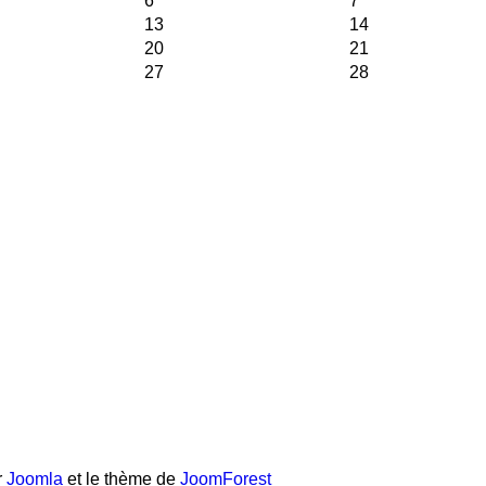
6
7
13
14
20
21
27
28
r
Joomla
et le thème de
JoomForest