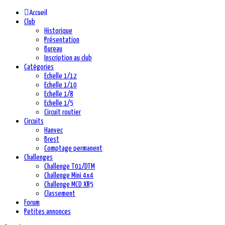
précédente
précédent
suivante
suivant
Accueil
Club
Historique
Présentation
Bureau
Inscription au club
Catégories
Echelle 1/12
Echelle 1/10
Echelle 1/8
Echelle 1/5
Circuit routier
Circuits
Hanvec
Brest
Comptage permanent
Challenges
Challenge T01/DTM
Challenge Mini 4x4
Challenge MCD XR5
Classement
Forum
Petites annonces