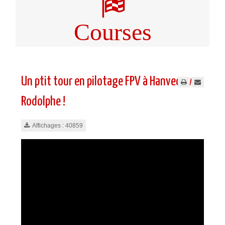
Courses
Un ptit tour en pilotage FPV à Hanvec avec
Rodolphe !
Affichages : 40859