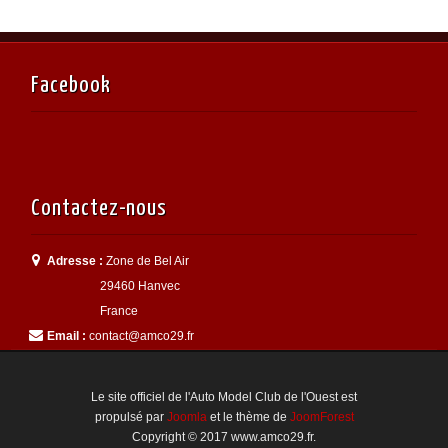
Facebook
Contactez-nous
Adresse :
Zone de Bel Air
29460 Hanvec
France
Email :
contact@amco29.fr
Le site officiel de l'Auto Model Club de l'Ouest est
propulsé par
Joomla
et le thème de
JoomForest
Copyright © 2017 www.amco29.fr.