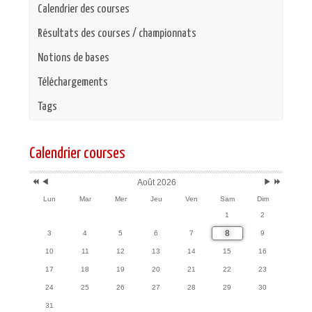
Calendrier des courses
Résultats des courses / championnats
Notions de bases
Téléchargements
Tags
Année
Mois
Mois
Année
précédente
précédent
suivant
suivante
Calendrier courses
Août 2026
Lun
Mar
Mer
Jeu
Ven
Sam
Dim
1
2
8
3
4
5
6
7
9
10
11
12
13
14
15
16
17
18
19
20
21
22
23
24
25
26
27
28
29
30
31