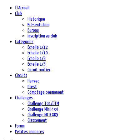
précédente
précédent
suivante
suivant
Accueil
Club
Historique
Présentation
Bureau
Inscription au club
Catégories
Echelle 1/12
Echelle 1/10
Echelle 1/8
Echelle 1/5
Circuit routier
Circuits
Hanvec
Brest
Comptage permanent
Challenges
Challenge T01/DTM
Challenge Mini 4x4
Challenge MCD XR5
Classement
Forum
Petites annonces