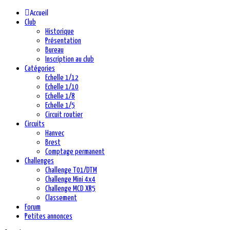
précédente
précédent
suivante
suivant
Accueil
Club
Historique
Présentation
Bureau
Inscription au club
Catégories
Echelle 1/12
Echelle 1/10
Echelle 1/8
Echelle 1/5
Circuit routier
Circuits
Hanvec
Brest
Comptage permanent
Challenges
Challenge T01/DTM
Challenge Mini 4x4
Challenge MCD XR5
Classement
Forum
Petites annonces