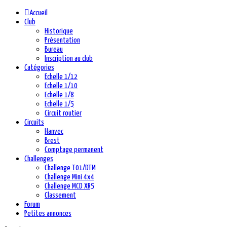
précédente
précédent
suivante
suivant
Accueil
Club
Historique
Présentation
Bureau
Inscription au club
Catégories
Echelle 1/12
Echelle 1/10
Echelle 1/8
Echelle 1/5
Circuit routier
Circuits
Hanvec
Brest
Comptage permanent
Challenges
Challenge T01/DTM
Challenge Mini 4x4
Challenge MCD XR5
Classement
Forum
Petites annonces