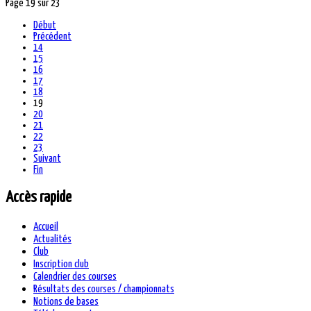
Page 19 sur 23
Début
Précédent
14
15
16
17
18
19
20
21
22
23
Suivant
Fin
Accès rapide
Accueil
Actualités
Club
Inscription club
Calendrier des courses
Résultats des courses / championnats
Notions de bases