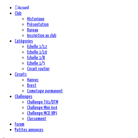
précédente
précédent
suivante
suivant
Accueil
Club
Historique
Présentation
Bureau
Inscription au club
Catégories
Echelle 1/12
Echelle 1/10
Echelle 1/8
Echelle 1/5
Circuit routier
Circuits
Hanvec
Brest
Comptage permanent
Challenges
Challenge T01/DTM
Challenge Mini 4x4
Challenge MCD XR5
Classement
Forum
Petites annonces