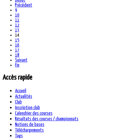
Début
Précédent
9
10
11
12
13
14
15
16
17
18
Suivant
Fin
Accès rapide
Accueil
Actualités
Club
Inscription club
Calendrier des courses
Résultats des courses / championnats
Notions de bases
Téléchargements
Tags