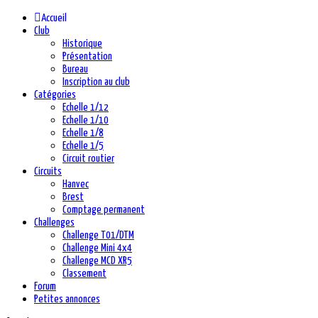
Accueil
Club
Historique
Présentation
Bureau
Inscription au club
Catégories
Echelle 1/12
Echelle 1/10
Echelle 1/8
Echelle 1/5
Circuit routier
Circuits
Hanvec
Brest
Comptage permanent
Challenges
Challenge T01/DTM
Challenge Mini 4x4
Challenge MCD XR5
Classement
Forum
Petites annonces