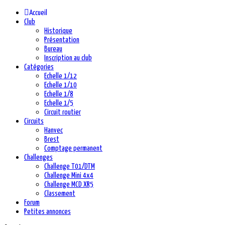
Accueil
Club
Historique
Présentation
Bureau
Inscription au club
Catégories
Echelle 1/12
Echelle 1/10
Echelle 1/8
Echelle 1/5
Circuit routier
Circuits
Hanvec
Brest
Comptage permanent
Challenges
Challenge T01/DTM
Challenge Mini 4x4
Challenge MCD XR5
Classement
Forum
Petites annonces