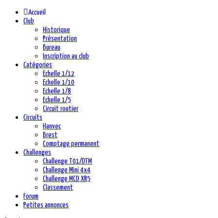
Accueil
Club
Historique
Présentation
Bureau
Inscription au club
Catégories
Echelle 1/12
Echelle 1/10
Echelle 1/8
Echelle 1/5
Circuit routier
Circuits
Hanvec
Brest
Comptage permanent
Challenges
Challenge T01/DTM
Challenge Mini 4x4
Challenge MCD XR5
Classement
Forum
Petites annonces