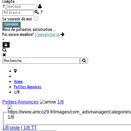
Compte
Se souvenir de moi
Connexion
Merci de patienter, autorisation ...
Pas encore membre?
S'enregistrer ici
×
Home
Petites Annonces
1/8
Petites Annonces
1/8
1/8
1/8 piste
|
1/8 TT