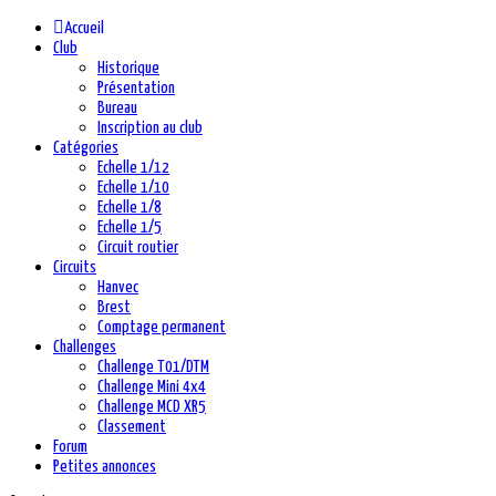
Accueil
Club
Historique
Présentation
Bureau
Inscription au club
Catégories
Echelle 1/12
Echelle 1/10
Echelle 1/8
Echelle 1/5
Circuit routier
Circuits
Hanvec
Brest
Comptage permanent
Challenges
Challenge T01/DTM
Challenge Mini 4x4
Challenge MCD XR5
Classement
Forum
Petites annonces