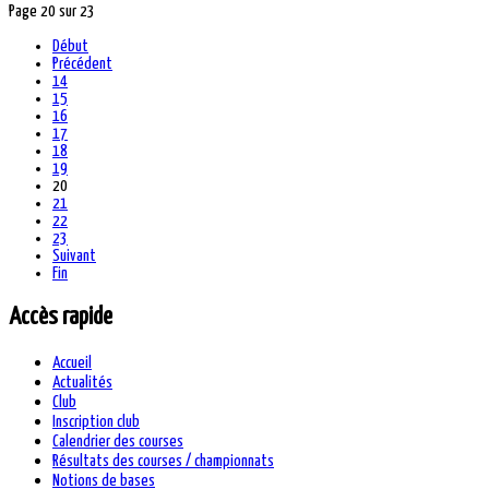
Page 20 sur 23
Début
Précédent
14
15
16
17
18
19
20
21
22
23
Suivant
Fin
Accès rapide
Accueil
Actualités
Club
Inscription club
Calendrier des courses
Résultats des courses / championnats
Notions de bases