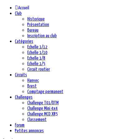
précédente
précédent
suivante
suivant
Accueil
Club
Historique
Présentation
Bureau
Inscription au club
Catégories
Echelle 1/12
Echelle 1/10
Echelle 1/8
Echelle 1/5
Circuit routier
Circuits
Hanvec
Brest
Comptage permanent
Challenges
Challenge T01/DTM
Challenge Mini 4x4
Challenge MCD XR5
Classement
Forum
Petites annonces