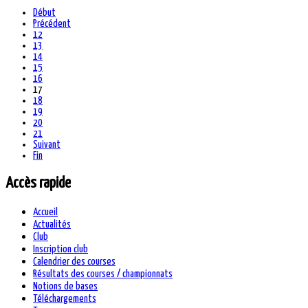
Début
Précédent
12
13
14
15
16
17
18
19
20
21
Suivant
Fin
Accès rapide
Accueil
Actualités
Club
Inscription club
Calendrier des courses
Résultats des courses / championnats
Notions de bases
Téléchargements