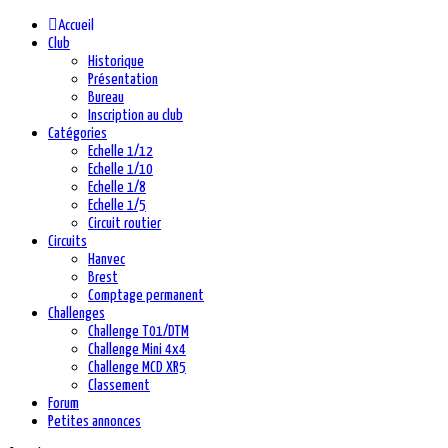
précédente
précédent
suivante
suivant
Accueil
Club
Historique
Présentation
Bureau
Inscription au club
Catégories
Echelle 1/12
Echelle 1/10
Echelle 1/8
Echelle 1/5
Circuit routier
Circuits
Hanvec
Brest
Comptage permanent
Challenges
Challenge T01/DTM
Challenge Mini 4x4
Challenge MCD XR5
Classement
Forum
Petites annonces