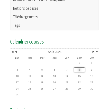
Résultats des courses / championnats
Notions de bases
Téléchargements
Tags
Année
Mois
Mois
Année
précédente
précédent
suivant
suivante
Calendrier courses
Août 2026
Lun
Mar
Mer
Jeu
Ven
Sam
Dim
1
2
8
3
4
5
6
7
9
10
11
12
13
14
15
16
17
18
19
20
21
22
23
24
25
26
27
28
29
30
31