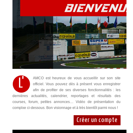
AMCO est heureux de vous accueillir sur son site
L'
officiel. Vous pouvez dès à présent vous enregistrer
afin de profiter de ses diverses fonctionnalités : les
dernières actualités, calendrier, reportages et résultats des
courses, forum, petites annonces.... Vidéo de présentation du
complxe ci-dessous. Bon visionnage et à très bientôt parmi nous !
Créer un compte