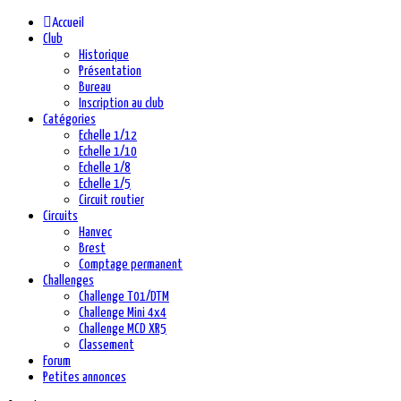
précédente
précédent
suivante
suivant
Accueil
Club
Historique
Présentation
Bureau
Inscription au club
Catégories
Echelle 1/12
Echelle 1/10
Echelle 1/8
Echelle 1/5
Circuit routier
Circuits
Hanvec
Brest
Comptage permanent
Challenges
Challenge T01/DTM
Challenge Mini 4x4
Challenge MCD XR5
Classement
Forum
Petites annonces