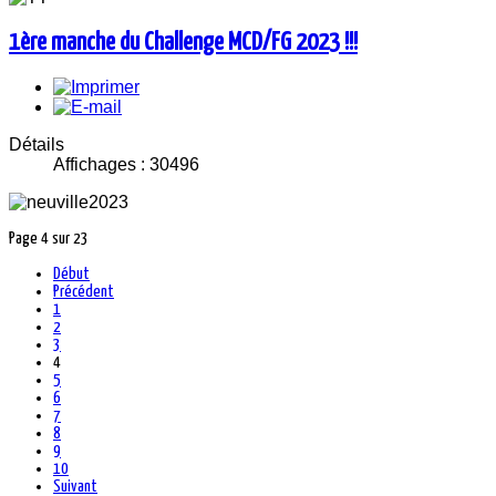
1ère manche du Challenge MCD/FG 2023 !!!
Détails
Affichages : 30496
Page 4 sur 23
Début
Précédent
1
2
3
4
5
6
7
8
9
10
Suivant