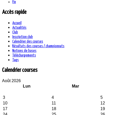
Fin
Accès rapide
Accueil
Actualités
Club
Inscription club
Calendrier des courses
Résultats des courses / championnats
Notions de bases
Téléchargements
Tags
Calendrier courses
Août 2026
Lun
Mar
3
4
5
10
11
12
17
18
19
24
25
26