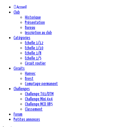
précédente
précédent
suivante
suivant
Accueil
Club
Historique
Présentation
Bureau
Inscription au club
Catégories
Echelle 1/12
Echelle 1/10
Echelle 1/8
Echelle 1/5
Circuit routier
Circuits
Hanvec
Brest
Comptage permanent
Challenges
Challenge T01/DTM
Challenge Mini 4x4
Challenge MCD XR5
Classement
Forum
Petites annonces