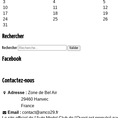
3
4
5
10
11
12
17
18
19
24
25
26
31
Rechercher
Rechercher
Valider
Facebook
Contactez-nous
Adresse :
Zone de Bel Air
29460 Hanvec
France
Email :
contact@amco29.fr
Le site officiel de l'Auto Model Club de l'Ouest est propulsé pa