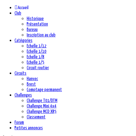
précédente
précédent
suivante
suivant
Accueil
Club
Historique
Présentation
Bureau
Inscription au club
Catégories
Echelle 1/12
Echelle 1/10
Echelle 1/8
Echelle 1/5
Circuit routier
Circuits
Hanvec
Brest
Comptage permanent
Challenges
Challenge T01/DTM
Challenge Mini 4x4
Challenge MCD XR5
Classement
Forum
Petites annonces