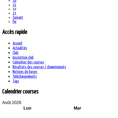
20
21
22
23
Suivant
Fin
Accès rapide
Accueil
Actualités
Club
Inscription club
Calendrier des courses
Résultats des courses / championnats
Notions de bases
Téléchargements
Tags
Calendrier courses
Août 2026
Lun
Mar