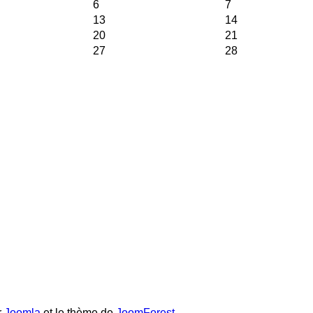
6
7
13
14
20
21
27
28
r
Joomla
et le thème de
JoomForest