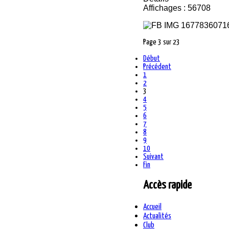
Affichages : 56708
Page 3 sur 23
Début
Précédent
1
2
3
4
5
6
7
8
9
10
Suivant
Fin
Accès rapide
Accueil
Actualités
Club