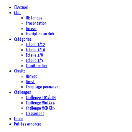
Accueil
Club
Historique
Présentation
Bureau
Inscription au club
Catégories
Echelle 1/12
Echelle 1/10
Echelle 1/8
Echelle 1/5
Circuit routier
Circuits
Hanvec
Brest
Comptage permanent
Challenges
Challenge T01/DTM
Challenge Mini 4x4
Challenge MCD XR5
Classement
Forum
Petites annonces