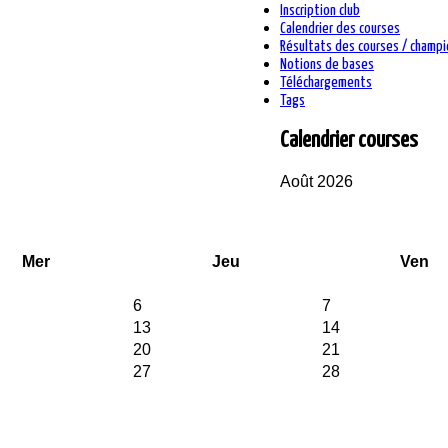
Inscription club
Calendrier des courses
Résultats des courses / champ
Notions de bases
Téléchargements
Tags
Calendrier courses
Août 2026
Mer
Jeu
Ven
6
7
13
14
20
21
27
28