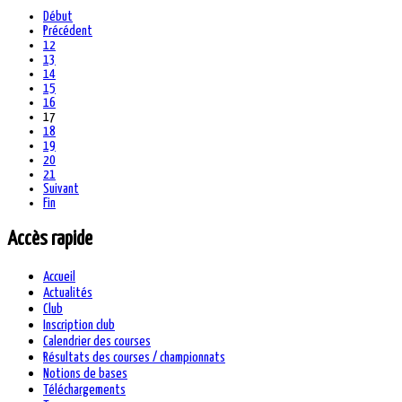
Début
Précédent
12
13
14
15
16
17
18
19
20
21
Suivant
Fin
Accès rapide
Accueil
Actualités
Club
Inscription club
Calendrier des courses
Résultats des courses / championnats
Notions de bases
Téléchargements