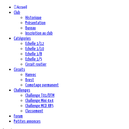
précédente
précédent
suivante
suivant
Accueil
Club
Historique
Présentation
Bureau
Inscription au club
Catégories
Echelle 1/12
Echelle 1/10
Echelle 1/8
Echelle 1/5
Circuit routier
Circuits
Hanvec
Brest
Comptage permanent
Challenges
Challenge T01/DTM
Challenge Mini 4x4
Challenge MCD XR5
Classement
Forum
Petites annonces