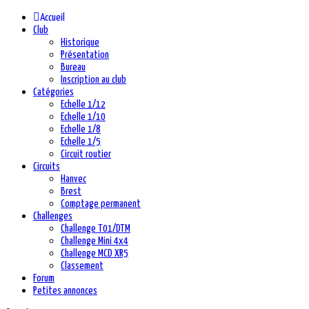
précédente
précédent
suivante
suivant
Accueil
Club
Historique
Présentation
Bureau
Inscription au club
Catégories
Echelle 1/12
Echelle 1/10
Echelle 1/8
Echelle 1/5
Circuit routier
Circuits
Hanvec
Brest
Comptage permanent
Challenges
Challenge T01/DTM
Challenge Mini 4x4
Challenge MCD XR5
Classement
Forum
Petites annonces