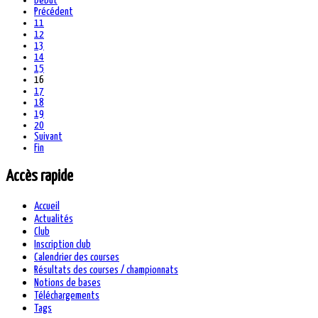
Début
Précédent
11
12
13
14
15
16
17
18
19
20
Suivant
Fin
Accès rapide
Accueil
Actualités
Club
Inscription club
Calendrier des courses
Résultats des courses / championnats
Notions de bases
Téléchargements
Tags