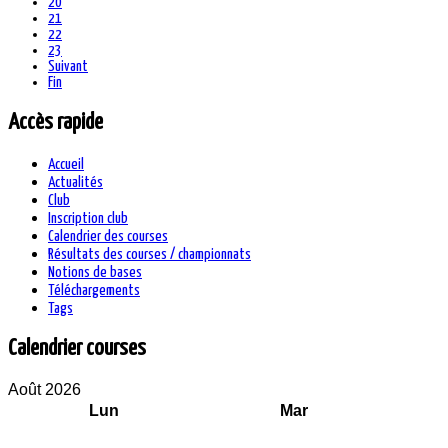
20
21
22
23
Suivant
Fin
Accès rapide
Accueil
Actualités
Club
Inscription club
Calendrier des courses
Résultats des courses / championnats
Notions de bases
Téléchargements
Tags
Calendrier courses
Août 2026
Lun
Mar