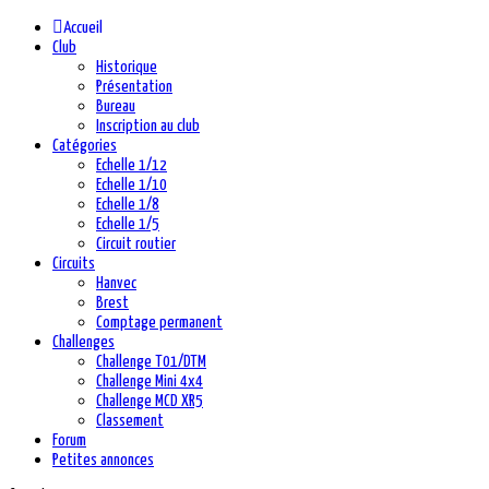
précédente
précédent
suivante
suivant
Accueil
Club
Historique
Présentation
Bureau
Inscription au club
Catégories
Echelle 1/12
Echelle 1/10
Echelle 1/8
Echelle 1/5
Circuit routier
Circuits
Hanvec
Brest
Comptage permanent
Challenges
Challenge T01/DTM
Challenge Mini 4x4
Challenge MCD XR5
Classement
Forum
Petites annonces