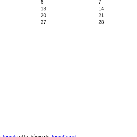
6
7
13
14
20
21
27
28
r
Joomla
et le thème de
JoomForest