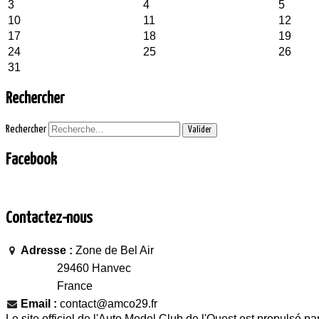
3
4
5
10
11
12
17
18
19
24
25
26
31
Rechercher
Rechercher
Valider
Facebook
Contactez-nous
Adresse :
Zone de Bel Air
29460 Hanvec
France
Email :
contact@amco29.fr
Le site officiel de l'Auto Model Club de l'Ouest est propulsé pa