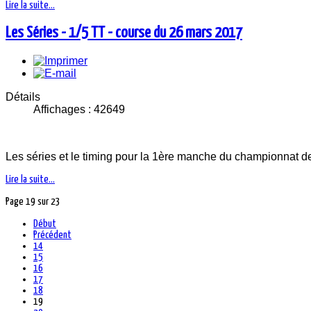
Lire la suite...
Les Séries - 1/5 TT - course du 26 mars 2017
Détails
Affichages : 42649
Les séries et le timing pour la 1ère manche du championnat de
Lire la suite...
Page 19 sur 23
Début
Précédent
14
15
16
17
18
19