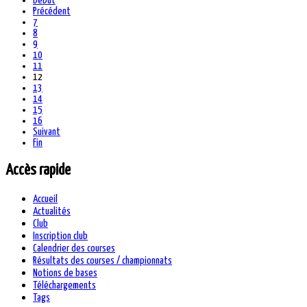
Début
Précédent
7
8
9
10
11
12
13
14
15
16
Suivant
Fin
Accès rapide
Accueil
Actualités
Club
Inscription club
Calendrier des courses
Résultats des courses / championnats
Notions de bases
Téléchargements
Tags