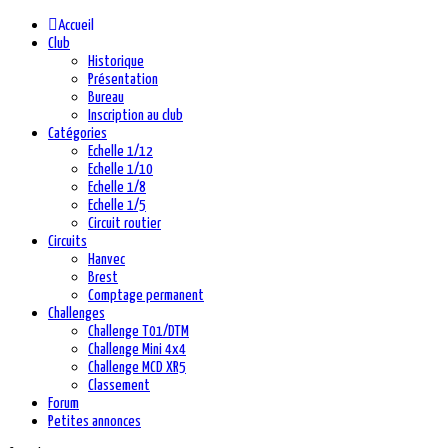
précédente
précédent
suivante
suivant
Accueil
Club
Historique
Présentation
Bureau
Inscription au club
Catégories
Echelle 1/12
Echelle 1/10
Echelle 1/8
Echelle 1/5
Circuit routier
Circuits
Hanvec
Brest
Comptage permanent
Challenges
Challenge T01/DTM
Challenge Mini 4x4
Challenge MCD XR5
Classement
Forum
Petites annonces