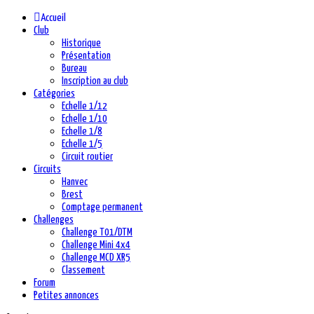
précédente
précédent
suivante
suivant
Accueil
Club
Historique
Présentation
Bureau
Inscription au club
Catégories
Echelle 1/12
Echelle 1/10
Echelle 1/8
Echelle 1/5
Circuit routier
Circuits
Hanvec
Brest
Comptage permanent
Challenges
Challenge T01/DTM
Challenge Mini 4x4
Challenge MCD XR5
Classement
Forum
Petites annonces