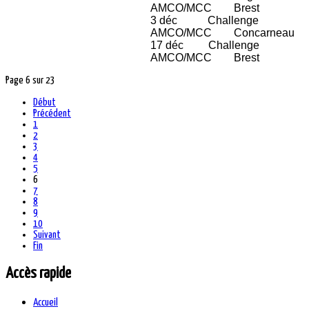
AMCO/MCC Brest
3 déc Challenge
AMCO/MCC Concarneau
17 déc Challenge
AMCO/MCC Brest
Page 6 sur 23
Début
Précédent
1
2
3
4
5
6
7
8
9
10
Suivant
Fin
Accès rapide
Accueil