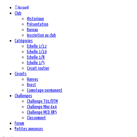
précédente
précédent
suivante
suivant
Accueil
Club
Historique
Présentation
Bureau
Inscription au club
Catégories
Echelle 1/12
Echelle 1/10
Echelle 1/8
Echelle 1/5
Circuit routier
Circuits
Hanvec
Brest
Comptage permanent
Challenges
Challenge T01/DTM
Challenge Mini 4x4
Challenge MCD XR5
Classement
Forum
Petites annonces