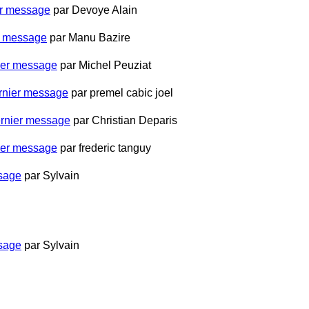
r message
par
Devoye Alain
r message
par
Manu Bazire
ier message
par
Michel Peuziat
rnier message
par
premel cabic joel
rnier message
par
Christian Deparis
ier message
par
frederic tanguy
sage
par
Sylvain
sage
par
Sylvain