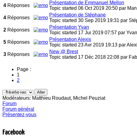
Présentation de Emmanuel Mellon
4
Réponses
Topic started 06 Oct 2019 20:50
par
Man
Présentation de Stéphane
4
Réponses
Topic started 30 Sep 2019 19:31
par
Sté
Présentation Yvan
2
Réponses
Topic started 17 Jui 2019 07:57
par
Yva
Présentation Alexis
5
Réponses
Topic started 23 Avr 2019 19:13
par
Alex
New @ Brest
3
Réponses
Topic started 17 Déc 2018 22:08
par
Fab
Page :
1
2
Modérateurs:
Matthieu Roudaut
,
Michel Peuziat
Forum
Forum général
Présentez-vous
Facebook