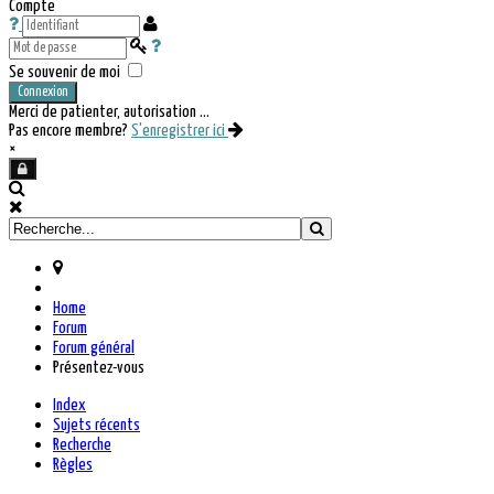
Compte
Se souvenir de moi
Connexion
Merci de patienter, autorisation ...
Pas encore membre?
S'enregistrer ici
×
Home
Forum
Forum général
Présentez-vous
Index
Sujets récents
Recherche
Règles