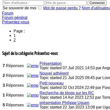
Se souvenir de moi
Mot de passe perdu ?
Nom d'utilisateu
Forum
Forum général
Présentez-vous
Page :
1
2
Sujet de la catégorie: Présentez-vous
Présentation
7
Réponses
Topic started 07 Juil 2021 14:53
par
Ango
Nouvel adhérent
2
Réponses
Topic started 21 Juil 2025 09:45
par
Lion
Petit nouveau
3
Réponses
Topic started 02 Oct 2024 22:49
par
Pasc
Recherche de blogs sur les RC
1
Réponses
Topic started 14 Avr 2023 12:52
par
Tom
présentation Philippe Uguen
5
Réponses
Topic started 22 Jan 2023 13:08
par
Ugu