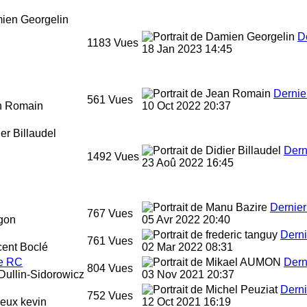
ien Georgelin
D
1183
Vues
18 Jan 2023 14:45
Dernie
561
Vues
n Romain
10 Oct 2022 20:37
er Billaudel
Dern
1492
Vues
23 Aoû 2022 16:45
Dernie
767
Vues
gon
05 Avr 2022 20:40
Dern
761
Vues
cent Boclé
02 Mar 2022 08:31
re RC
Dern
804
Vues
Dullin-Sidorowicz
03 Nov 2021 20:37
Dern
752
Vues
eux kevin
12 Oct 2021 16:19