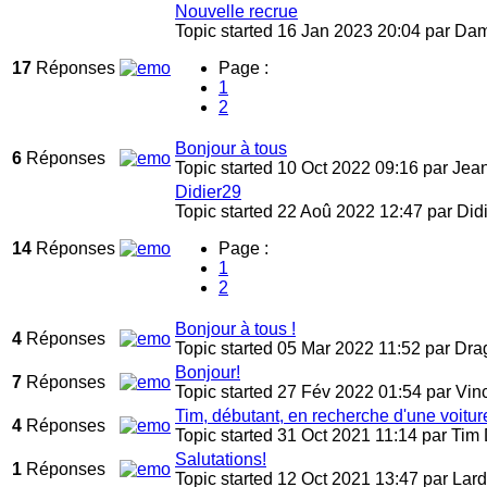
Nouvelle recrue
Topic started 16 Jan 2023 20:04
par
Dam
17
Réponses
Page :
1
2
Bonjour à tous
6
Réponses
Topic started 10 Oct 2022 09:16
par
Jea
Didier29
Topic started 22 Aoû 2022 12:47
par
Didi
14
Réponses
Page :
1
2
Bonjour à tous !
4
Réponses
Topic started 05 Mar 2022 11:52
par
Dra
Bonjour!
7
Réponses
Topic started 27 Fév 2022 01:54
par
Vin
Tim, débutant, en recherche d'une voitu
4
Réponses
Topic started 31 Oct 2021 11:14
par
Tim 
Salutations!
1
Réponses
Topic started 12 Oct 2021 13:47
par
Lard