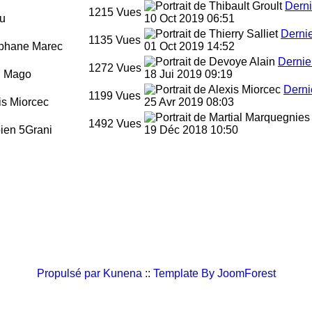
Dern
1215
Vues
u
10 Oct 2019 06:51
Derni
1135
Vues
phane Marec
01 Oct 2019 14:52
Dernie
1272
Vues
n Mago
18 Jui 2019 09:19
Derni
1199
Vues
is Miorcec
25 Avr 2019 08:03
1492
Vues
ien 5Grani
19 Déc 2018 10:50
Propulsé par
Kunena
::
Template By JoomForest