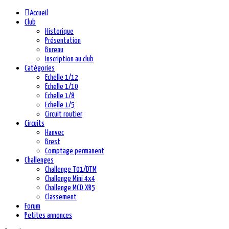
Accueil
Club
Historique
Présentation
Bureau
Inscription au club
Catégories
Echelle 1/12
Echelle 1/10
Echelle 1/8
Echelle 1/5
Circuit routier
Circuits
Hanvec
Brest
Comptage permanent
Challenges
Challenge T01/DTM
Challenge Mini 4x4
Challenge MCD XR5
Classement
Forum
Petites annonces