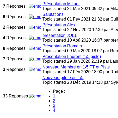
Présentation Mikael
7
Réponses
Topic started 21 Mar 2021 09:32
par
Mik
Salutations
6
Réponses
Topic started 01 Fév 2021 21:32
par
Gui
Présentation Alex
2
Réponses
Topic started 22 Nov 2020 12:39
par
Ale
presentation JOEL
4
Réponses
Topic started 10 Aoû 2020 16:07
par
pre
Présentation Romain
8
Réponses
Topic started 09 Mai 2020 18:02
par
Rom
Presentation Laurent (1/5 piste)
7
Réponses
Topic started 29 Jan 2020 21:19
par
Lau
Nouveau Membre en 1/5 TT et Piste
3
Réponses
Topic started 17 Fév 2020 18:00
par
Rod
Nouveau pilote en 1/5
Topic started 28 Déc 2019 14:18
par
Syl
Page :
33
Réponses
1
2
3
4