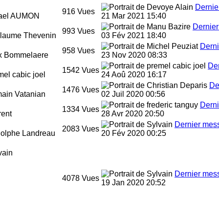
Dernie
916
Vues
ael AUMON
21 Mar 2021 15:40
Dernie
993
Vues
llaume Thevenin
03 Fév 2021 18:40
Dern
958
Vues
x Bommelaere
23 Nov 2020 08:33
De
1542
Vues
mel cabic joel
24 Aoû 2020 16:17
De
1476
Vues
ain Vatanian
02 Juil 2020 00:56
Dern
1334
Vues
rent
28 Avr 2020 20:50
Dernier mes
2083
Vues
olphe Landreau
20 Fév 2020 00:25
vain
Dernier mes
4078
Vues
19 Jan 2020 20:52