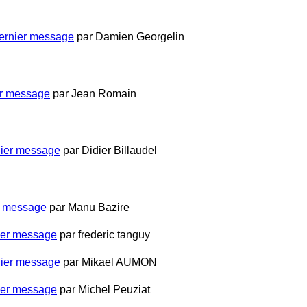
ernier message
par
Damien Georgelin
r message
par
Jean Romain
ier message
par
Didier Billaudel
r message
par
Manu Bazire
ier message
par
frederic tanguy
ier message
par
Mikael AUMON
ier message
par
Michel Peuziat