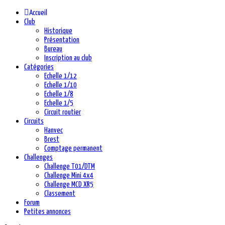
Accueil
Club
Historique
Présentation
Bureau
Inscription au club
Catégories
Echelle 1/12
Echelle 1/10
Echelle 1/8
Echelle 1/5
Circuit routier
Circuits
Hanvec
Brest
Comptage permanent
Challenges
Challenge T01/DTM
Challenge Mini 4x4
Challenge MCD XR5
Classement
Forum
Petites annonces