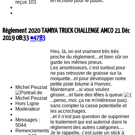
en écriture pour le public.
reçus 101
Règlement 2020 TAMIYA TRUCK CHALLENGE AMCO
21 Déc
2019 08:33
#4783
Heu, là, on est vraiment très très
proche du règlement....et bien sûr on
garde les mêmes pneus.
Les amortisseurs, c'est surtout pour
ne pas retrouver de graisse sur la
moquette...et pour développer notre
petite piste bitume à Hanvec.
Michel Peuziat
Maintenant ...si vous voulez
glisser....et faire des têtes à queue
...perso, moi, ça ne m'intéresse pas).
Hors Ligne
sans compter la casse potentielle et
Moderateur
les accrochages.
..et il n'est pas question de supprimer
Messages :
le traitement qui est autorisé dans le
5044
règlement des autres catégories....
Remerciements
Je le rappelle, c'est juste un stick à