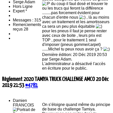
du coup il faut dosé et trouver le
Hors Ligne
ou les trucs qui feront la différence
Expert *
.........pas forcement évident pour
chacun d'entre nous
, là au moins
Messages : 315
avec un traitement et les amortisseurs
Remerciements
ca sera un peu plus équitable
reçus 28
pour les pneus il faut je pense rester
avec ceux de boite , leurs prix est
TOP , pour le traitement 1 seul
d'imposer (pneus gomme/carpet)
......Michel tu peux nous avoir ça ?
Dernière édition: 20 Déc 2019 20:53
par
Serge Adam
.
L'administrateur a désactivé l'accès
en écriture pour le public.
Règlement 2020 TAMIYA TRUCK CHALLENGE AMCO
20 Déc
2019 21:53
#4781
Damien
On s’éloigne quand même du principe
FRANCOIS
de base du challenge Tamiya.