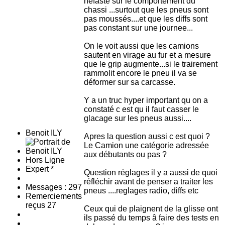
néfaste sur le comportement du
chassi ...surtout que les pneus sont
pas moussés....et que les diffs sont
pas constant sur une journee...
On le voit aussi que les camions
sautent en virage au fur et a mesure
que le grip augmente...si le trairement
rammolit encore le pneu il va se
déformer sur sa carcasse.
Y a un truc hyper important qu on a
constaté c est qu il faut casser le
glacage sur les pneus aussi....
Benoit ILY
Apres la question aussi c est quoi ?
Le Camion une catégorie adressée
aux débutants ou pas ?
Hors Ligne
Expert *
Question réglages il y a aussi de quoi
réfléchir avant de penser a traiter les
Messages : 297
pneus ....reglages radio, diffs etc
Remerciements
reçus 27
Ceux qui de plaignent de la glisse ont
ils passé du temps â faire des tests en