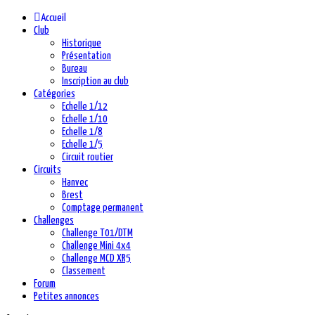
Accueil
Club
Historique
Présentation
Bureau
Inscription au club
Catégories
Echelle 1/12
Echelle 1/10
Echelle 1/8
Echelle 1/5
Circuit routier
Circuits
Hanvec
Brest
Comptage permanent
Challenges
Challenge T01/DTM
Challenge Mini 4x4
Challenge MCD XR5
Classement
Forum
Petites annonces