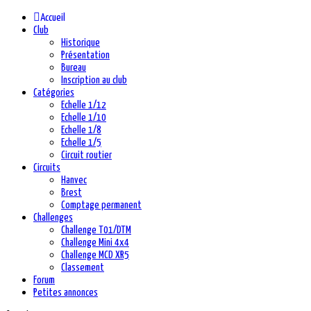
précédente
précédent
suivante
suivant
Accueil
Club
Historique
Présentation
Bureau
Inscription au club
Catégories
Echelle 1/12
Echelle 1/10
Echelle 1/8
Echelle 1/5
Circuit routier
Circuits
Hanvec
Brest
Comptage permanent
Challenges
Challenge T01/DTM
Challenge Mini 4x4
Challenge MCD XR5
Classement
Forum
Petites annonces