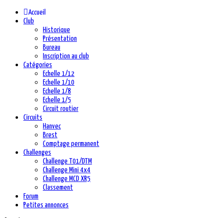
précédente
précédent
suivante
suivant
Accueil
Club
Historique
Présentation
Bureau
Inscription au club
Catégories
Echelle 1/12
Echelle 1/10
Echelle 1/8
Echelle 1/5
Circuit routier
Circuits
Hanvec
Brest
Comptage permanent
Challenges
Challenge T01/DTM
Challenge Mini 4x4
Challenge MCD XR5
Classement
Forum
Petites annonces