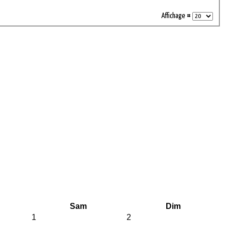
Affichage #
Sam
Dim
1
2