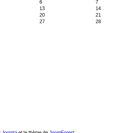
6
7
13
14
20
21
27
28
r
Joomla
et le thème de
JoomForest