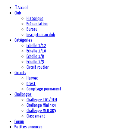
précédente
précédent
suivante
suivant
Accueil
Club
Historique
Présentation
Bureau
Inscription au club
Catégories
Echelle 1/12
Echelle 1/10
Echelle 1/8
Echelle 1/5
Circuit routier
Circuits
Hanvec
Brest
Comptage permanent
Challenges
Challenge T01/DTM
Challenge Mini 4x4
Challenge MCD XR5
Classement
Forum
Petites annonces