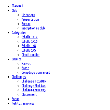
Accueil
Club
Historique
Présentation
Bureau
Inscription au club
Catégories
Echelle 1/12
Echelle 1/10
Echelle 1/8
Echelle 1/5
Circuit routier
Circuits
Hanvec
Brest
Comptage permanent
Challenges
Challenge T01/DTM
Challenge Mini 4x4
Challenge MCD XR5
Classement
Forum
Petites annonces