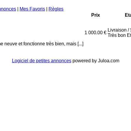
nnonces
|
Mes Favoris
|
Règles
Prix
Et
Livraison /
1 000.00 €
Très bon Et
euve et fonctionne très bien, mais [...]
Logiciel de petites annonces
powered by Juloa.com