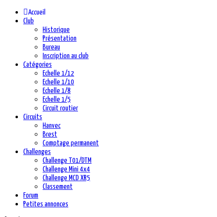
Accueil
Club
Historique
Présentation
Bureau
Inscription au club
Catégories
Echelle 1/12
Echelle 1/10
Echelle 1/8
Echelle 1/5
Circuit routier
Circuits
Hanvec
Brest
Comptage permanent
Challenges
Challenge T01/DTM
Challenge Mini 4x4
Challenge MCD XR5
Classement
Forum
Petites annonces