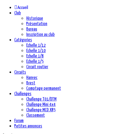
Accueil
Club
Historique
Présentation
Bureau
Inscription au club
Catégories
Echelle 1/12
Echelle 1/10
Echelle 1/8
Echelle 1/5
Circuit routier
Circuits
Hanvec
Brest
Comptage permanent
Challenges
Challenge T01/DTM
Challenge Mini 4x4
Challenge MCD XR5
Classement
Forum
Petites annonces