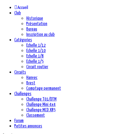
Accueil
Club
Historique
Présentation
Bureau
Inscription au club
Catégories
Echelle 1/12
Echelle 1/10
Echelle 1/8
Echelle 1/5
Circuit routier
Circuits
Hanvec
Brest
Comptage permanent
Challenges
Challenge T01/DTM
Challenge Mini 4x4
Challenge MCD XR5
Classement
Forum
Petites annonces