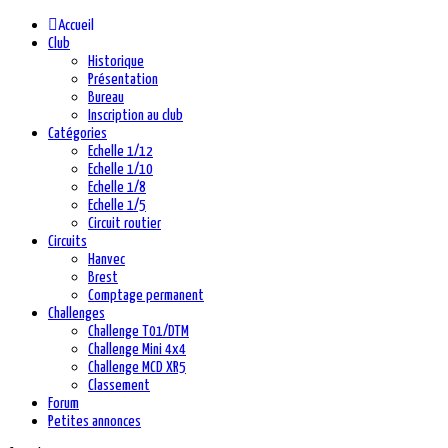
Accueil
Club
Historique
Présentation
Bureau
Inscription au club
Catégories
Echelle 1/12
Echelle 1/10
Echelle 1/8
Echelle 1/5
Circuit routier
Circuits
Hanvec
Brest
Comptage permanent
Challenges
Challenge T01/DTM
Challenge Mini 4x4
Challenge MCD XR5
Classement
Forum
Petites annonces