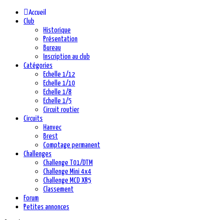
Accueil
Club
Historique
Présentation
Bureau
Inscription au club
Catégories
Echelle 1/12
Echelle 1/10
Echelle 1/8
Echelle 1/5
Circuit routier
Circuits
Hanvec
Brest
Comptage permanent
Challenges
Challenge T01/DTM
Challenge Mini 4x4
Challenge MCD XR5
Classement
Forum
Petites annonces