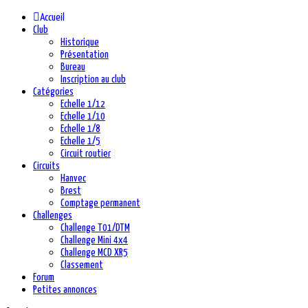
Accueil
Club
Historique
Présentation
Bureau
Inscription au club
Catégories
Echelle 1/12
Echelle 1/10
Echelle 1/8
Echelle 1/5
Circuit routier
Circuits
Hanvec
Brest
Comptage permanent
Challenges
Challenge T01/DTM
Challenge Mini 4x4
Challenge MCD XR5
Classement
Forum
Petites annonces