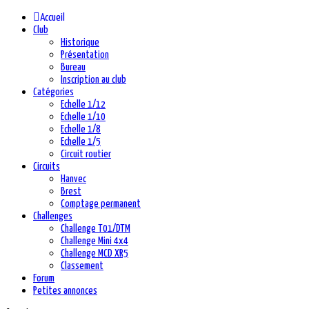
Accueil
Club
Historique
Présentation
Bureau
Inscription au club
Catégories
Echelle 1/12
Echelle 1/10
Echelle 1/8
Echelle 1/5
Circuit routier
Circuits
Hanvec
Brest
Comptage permanent
Challenges
Challenge T01/DTM
Challenge Mini 4x4
Challenge MCD XR5
Classement
Forum
Petites annonces