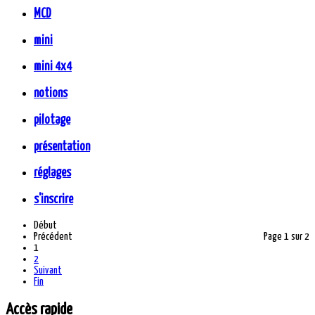
MCD
mini
mini 4x4
notions
pilotage
présentation
réglages
s'inscrire
Début
Précédent
Page 1 sur 2
1
2
Suivant
Fin
Accès rapide