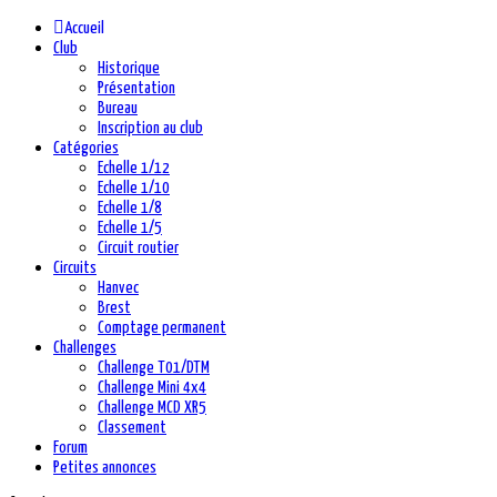
précédente
précédent
suivante
suivant
Accueil
Club
Historique
Présentation
Bureau
Inscription au club
Catégories
Echelle 1/12
Echelle 1/10
Echelle 1/8
Echelle 1/5
Circuit routier
Circuits
Hanvec
Brest
Comptage permanent
Challenges
Challenge T01/DTM
Challenge Mini 4x4
Challenge MCD XR5
Classement
Forum
Petites annonces