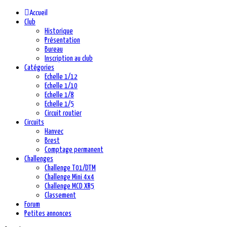
précédente
précédent
suivante
suivant
Accueil
Club
Historique
Présentation
Bureau
Inscription au club
Catégories
Echelle 1/12
Echelle 1/10
Echelle 1/8
Echelle 1/5
Circuit routier
Circuits
Hanvec
Brest
Comptage permanent
Challenges
Challenge T01/DTM
Challenge Mini 4x4
Challenge MCD XR5
Classement
Forum
Petites annonces