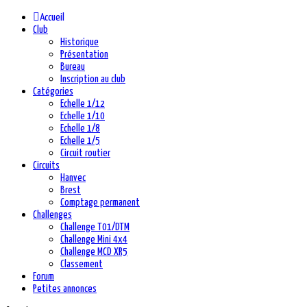
précédente
précédent
suivante
suivant
Accueil
Club
Historique
Présentation
Bureau
Inscription au club
Catégories
Echelle 1/12
Echelle 1/10
Echelle 1/8
Echelle 1/5
Circuit routier
Circuits
Hanvec
Brest
Comptage permanent
Challenges
Challenge T01/DTM
Challenge Mini 4x4
Challenge MCD XR5
Classement
Forum
Petites annonces