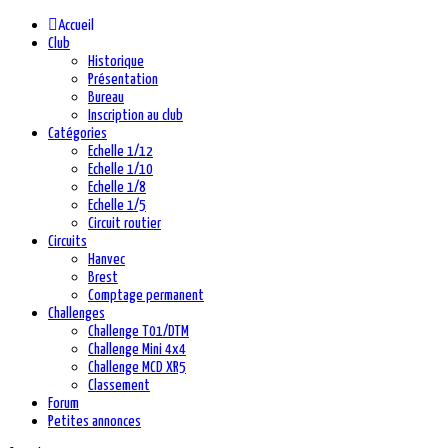
précédente
précédent
suivante
suivant
Accueil
Club
Historique
Présentation
Bureau
Inscription au club
Catégories
Echelle 1/12
Echelle 1/10
Echelle 1/8
Echelle 1/5
Circuit routier
Circuits
Hanvec
Brest
Comptage permanent
Challenges
Challenge T01/DTM
Challenge Mini 4x4
Challenge MCD XR5
Classement
Forum
Petites annonces