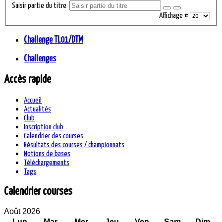
Saisir partie du titre
Affichage #
Challenge TL01/DTM
Challenges
Accès rapide
Accueil
Actualités
Club
Inscription club
Calendrier des courses
Résultats des courses / championnats
Notions de bases
Téléchargements
Tags
Calendrier courses
Août 2026
Lun
Mar
Mer
Jeu
Ven
Sam
Dim