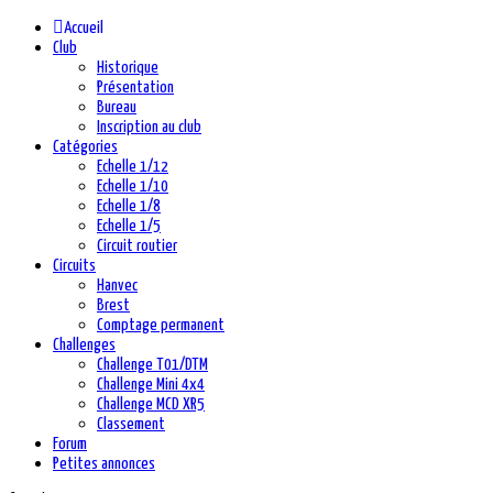
précédente
précédent
suivante
suivant
Accueil
Club
Historique
Présentation
Bureau
Inscription au club
Catégories
Echelle 1/12
Echelle 1/10
Echelle 1/8
Echelle 1/5
Circuit routier
Circuits
Hanvec
Brest
Comptage permanent
Challenges
Challenge T01/DTM
Challenge Mini 4x4
Challenge MCD XR5
Classement
Forum
Petites annonces